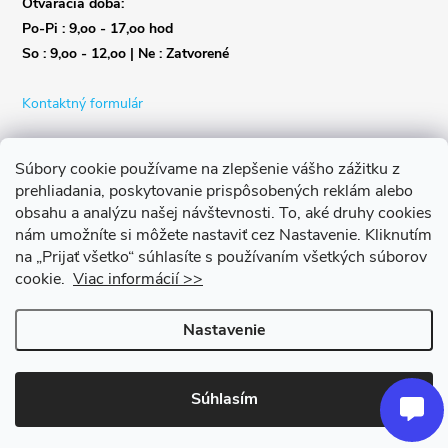
Otváracia doba:
Po-Pi : 9,oo - 17,oo hod
So : 9,oo - 12,oo | Ne : Zatvorené
Kontaktný formulár
Súbory cookie používame na zlepšenie vášho zážitku z
prehliadania, poskytovanie prispôsobených reklám alebo
obsahu a analýzu našej návštevnosti.
To, aké druhy cookies
nám umožníte si môžete nastaviť cez Nastavenie.
Kliknutím
na „Prijať všetko“ súhlasíte s používaním všetkých súborov
cookie.
Viac informácií >>
Nastavenie
Copyright 2026
Život s bicyklom
. Všetky práva vyhradené.
Upraviť
nastavenie cookies
Súhlasím
Vytvoril Shoptet Premium