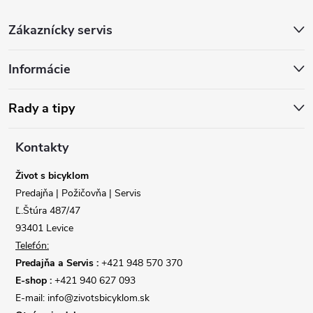
Z
Zákaznícky servis
á
Informácie
p
Reklamácie
Doprava
ä
Rady a tipy
Poslať
t
Kontakty
i
Život s bicyklom
Predajňa | Požičovňa | Servis
e
Ľ.Štúra 487/47
93401 Levice
Telefón:
Predajňa a Servis :
+421 948 570 370
E-shop :
+421 940 627 093
E-mail: info@zivotsbicyklom.sk