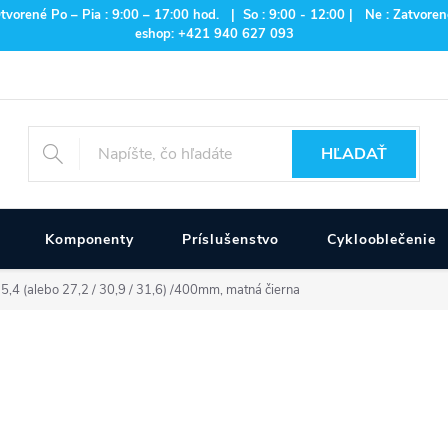
rené Po – Pia : 9:00 – 17:00 hod. | So : 9:00 - 12:00 | Ne : Zatvorené
eshop: +421 940 627 093
HĽADAŤ
Komponenty
Príslušenstvo
Cyklooblečenie
4 (alebo 27,2 / 30,9 / 31,6) /400mm, matná čierna