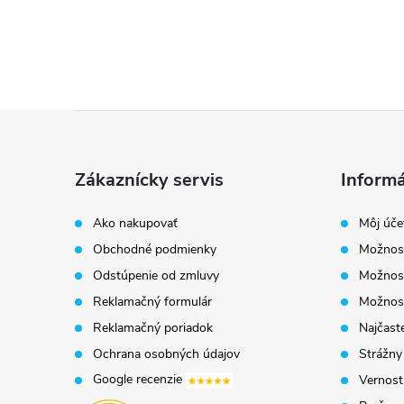
Z
á
Zákaznícky servis
Informá
p
Ako nakupovať
Môj úče
Obchodné podmienky
Možnost
ä
Odstúpenie od zmluvy
Možnost
t
Reklamačný formulár
Možnosť
Reklamačný poriadok
Najčaste
i
Ochrana osobných údajov
Strážny
Google recenzie
Vernost
e