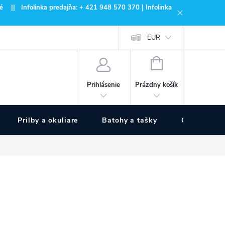
 || Infolinka predajňa: + 421 948 570 370 | Infolinka
EUR
NÁKUPNÝ
KOŠÍK
Prázdny košík
Prihlásenie
Prilby a okuliare
Batohy a tašky
Outdoor špo