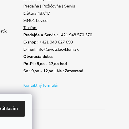
Predajňa | Požičovňa | Servis
Ľ.Štúra 487/47
93401 Levice
Telefón:
atík
Predajňa a Servis :
+421 948 570 370
E-shop :
+421 940 627 093
E-mail: info@zivotsbicyklom.sk
Otváracia doba:
Po-Pi : 9,oo - 17,oo hod
So : 9,oo - 12,oo | Ne : Zatvorené
Kontaktný formulár
Súhlasím
Reklamácie
Doprava