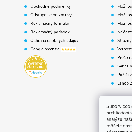
Obchodné podmienky
Možnost
ä
Odstúpenie od zmluvy
Možnost
t
Reklamačný formulár
Možnosť
Reklamačný poriadok
Najčaste
i
Ochrana osobných údajov
Strážny
Google recenzie
Vernost
e
Prečo n
Servis b
Požičovň
Eshop Ž
Súbory cook
prehliadani
analýzu naš
môžete nast