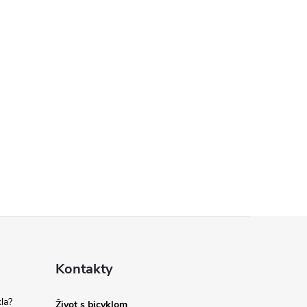
Kontakty
la?
Život s bicyklom