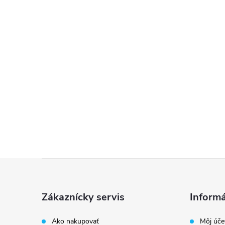
Z
á
Zákaznícky servis
Informá
p
Ako nakupovať
Môj úče