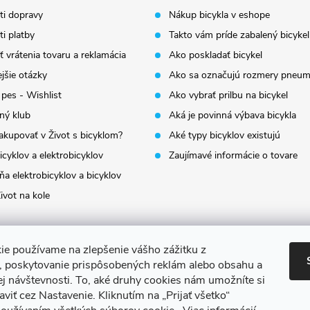
i dopravy
Nákup bicykla v eshope
i platby
Takto vám príde zabalený bicykel
 vrátenia tovaru a reklamácia
Ako poskladať bicykel
jšie otázky
Ako sa označujú rozmery pneum
 pes - Wishlist
Ako vybrať prilbu na bicykel
ný klub
Aká je povinná výbava bicykla
akupovať v Život s bicyklom?
Aké typy bicyklov existujú
icyklov a elektrobicyklov
Zaujímavé informácie o tovare
a elektrobicyklov a bicyklov
ivot na kole
ie používame na zlepšenie vášho zážitku z
a, poskytovanie prispôsobených reklám alebo obsahu a
ej návštevnosti.
To, aké druhy cookies nám umožníte si
aviť cez Nastavenie.
Kliknutím na „Prijať všetko“