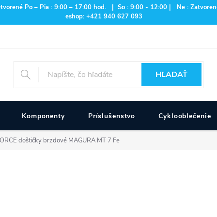
rené Po – Pia : 9:00 – 17:00 hod. | So : 9:00 - 12:00 | Ne : Zatvorené
eshop: +421 940 627 093
HĽADAŤ
Komponenty
Príslušenstvo
Cyklooblečenie
ORCE doštičky brzdové MAGURA MT 7 Fe