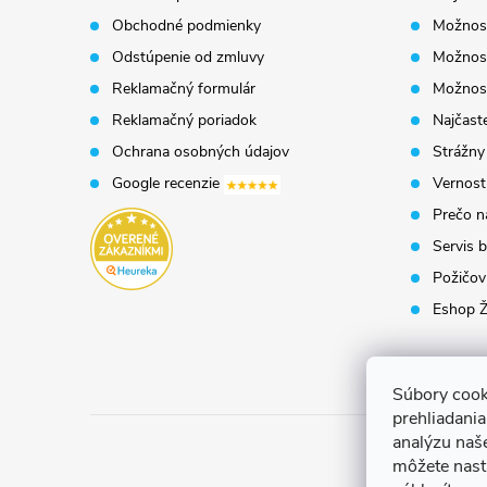
Obchodné podmienky
Možnost
ä
Odstúpenie od zmluvy
Možnost
t
Reklamačný formulár
Možnosť
Reklamačný poriadok
Najčaste
i
Ochrana osobných údajov
Strážny
Google recenzie
Vernost
e
Prečo n
Servis b
Požičovň
Eshop Ž
Súbory cook
prehliadani
analýzu naš
môžete nast