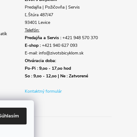
Predajňa | Požičovňa | Servis
Ľ.Štúra 487/47
93401 Levice
Telefón:
atík
Predajňa a Servis :
+421 948 570 370
E-shop :
+421 940 627 093
E-mail: info@zivotsbicyklom.sk
Otváracia doba:
Po-Pi : 9,oo - 17,oo hod
So : 9,oo - 12,oo | Ne : Zatvorené
Kontaktný formulár
Súhlasím
Reklamácie
Doprava