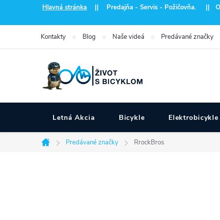
Prejsť
Hlavná stránka
|| Predajňa - Servis - Požičovňa. || Otvo
na
obsah
Kontakty
Blog
Naše videá
Predávané značky
Letná Akcia
Bicykle
Elektrobicykle
Predávané značky
RrockBros
Domov