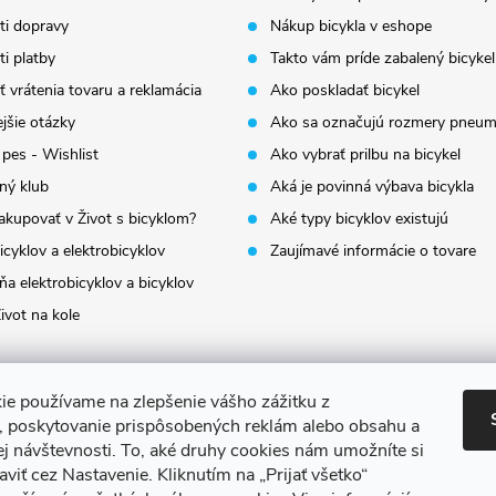
i dopravy
Nákup bicykla v eshope
i platby
Takto vám príde zabalený bicykel
 vrátenia tovaru a reklamácia
Ako poskladať bicykel
jšie otázky
Ako sa označujú rozmery pneum
 pes - Wishlist
Ako vybrať prilbu na bicykel
ný klub
Aká je povinná výbava bicykla
akupovať v Život s bicyklom?
Aké typy bicyklov existujú
icyklov a elektrobicyklov
Zaujímavé informácie o tovare
a elektrobicyklov a bicyklov
ivot na kole
ie používame na zlepšenie vášho zážitku z
a, poskytovanie prispôsobených reklám alebo obsahu a
ej návštevnosti.
To, aké druhy cookies nám umožníte si
aviť cez Nastavenie.
Kliknutím na „Prijať všetko“