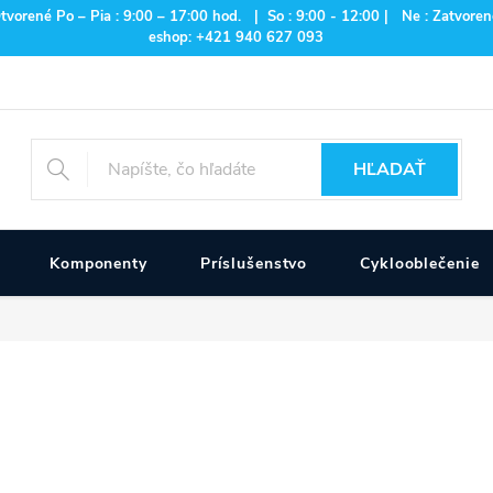
rené Po – Pia : 9:00 – 17:00 hod. | So : 9:00 - 12:00 | Ne : Zatvorené
eshop: +421 940 627 093
HĽADAŤ
Komponenty
Príslušenstvo
Cyklooblečenie