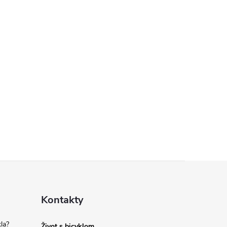
Kontakty
la?
Život s bicyklom