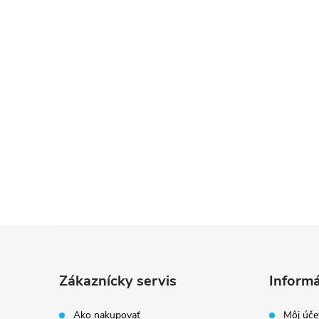
Z
á
Zákaznícky servis
Informá
p
Ako nakupovať
Môj úče