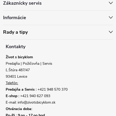
Zákaznícky servis
á
Informácie
p
ä
Rady a tipy
t
Kontakty
i
Život s bicyklom
Predajňa | Požičovňa | Servis
e
Ľ.Štúra 487/47
93401 Levice
Telefón:
Predajňa a Servis :
+421 948 570 370
E-shop :
+421 940 627 093
E-mail: info@zivotsbicyklom.sk
Otváracia doba:
Po-Pi : 9,oo - 17,oo hod