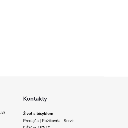
Kontakty
la?
Život s bicyklom
Predajňa | Požičovňa | Servis
Ľ.Štúra 487/47