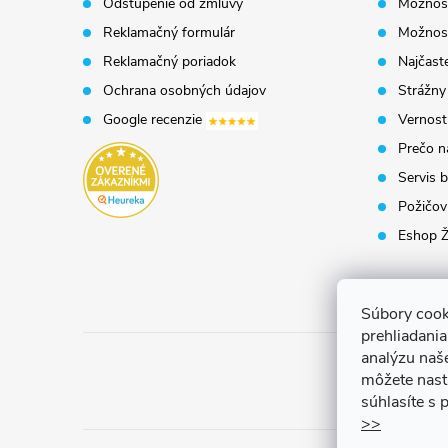
Odstúpenie od zmluvy
Možnost
t
Reklamačný formulár
Možnosť
Reklamačný poriadok
Najčaste
i
Ochrana osobných údajov
Strážny
Google recenzie
Vernost
e
Prečo n
Servis b
Požičovň
Eshop Ž
Súbory cook
prehliadani
analýzu naš
môžete nast
súhlasíte s
>>