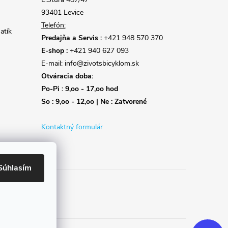
93401 Levice
Telefón:
atík
Predajňa a Servis :
+421 948 570 370
E-shop :
+421 940 627 093
E-mail: info@zivotsbicyklom.sk
Otváracia doba:
Po-Pi : 9,oo - 17,oo hod
So : 9,oo - 12,oo | Ne : Zatvorené
Kontaktný formulár
Súhlasím
Reklamácie
Doprava
Poslať