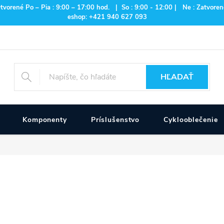
rené Po – Pia : 9:00 – 17:00 hod. | So : 9:00 - 12:00 | Ne : Zatvorené
eshop: +421 940 627 093
HĽADAŤ
Komponenty
Príslušenstvo
Cyklooblečenie