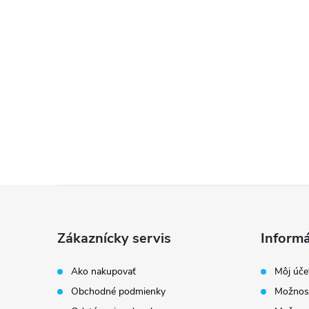
Z
á
Zákaznícky servis
Informá
p
Ako nakupovať
Môj úče
Obchodné podmienky
Možnost
ä