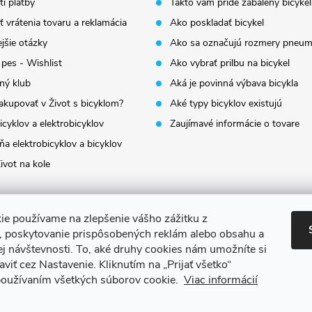
i platby
Takto vám príde zabalený bicykel
 vrátenia tovaru a reklamácia
Ako poskladať bicykel
jšie otázky
Ako sa označujú rozmery pneum
 pes - Wishlist
Ako vybrať prilbu na bicykel
ný klub
Aká je povinná výbava bicykla
akupovať v Život s bicyklom?
Aké typy bicyklov existujú
icyklov a elektrobicyklov
Zaujímavé informácie o tovare
a elektrobicyklov a bicyklov
ivot na kole
ie používame na zlepšenie vášho zážitku z
a, poskytovanie prispôsobených reklám alebo obsahu a
ej návštevnosti.
To, aké druhy cookies nám umožníte si
aviť cez Nastavenie.
Kliknutím na „Prijať všetko“
 používaním všetkých súborov cookie.
Viac informácií