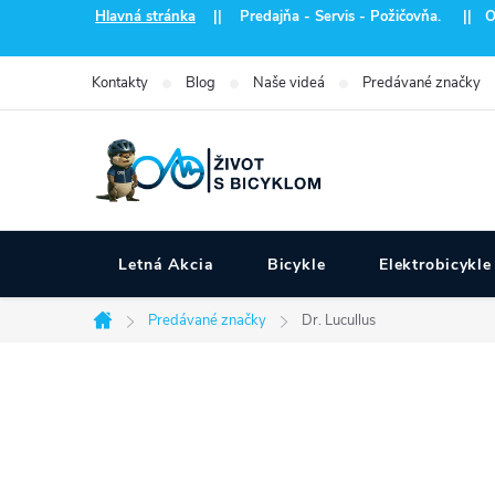
Prejsť
Hlavná stránka
|| Predajňa - Servis - Požičovňa. || Otvo
na
obsah
Kontakty
Blog
Naše videá
Predávané značky
Letná Akcia
Bicykle
Elektrobicykle
Predávané značky
Dr. Lucullus
Domov