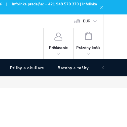
 || Infolinka predajňa: + 421 948 570 370 | Infolinka
EUR
NÁKUPNÝ
KOŠÍK
Prázdny košík
Prihlásenie
Prilby a okuliare
Batohy a tašky
Outdoor špo