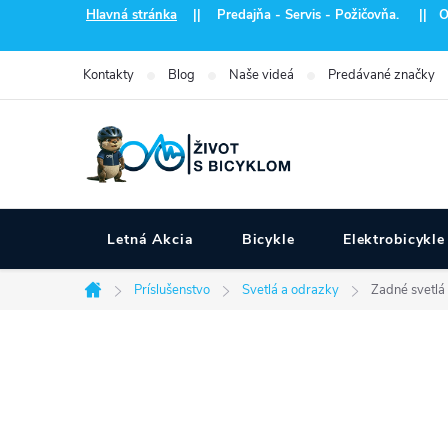
Prejsť
Hlavná stránka
|| Predajňa - Servis - Požičovňa. || Otvo
na
obsah
Kontakty
Blog
Naše videá
Predávané značky
Letná Akcia
Bicykle
Elektrobicykle
Príslušenstvo
Svetlá a odrazky
Zadné svetlá
Domov