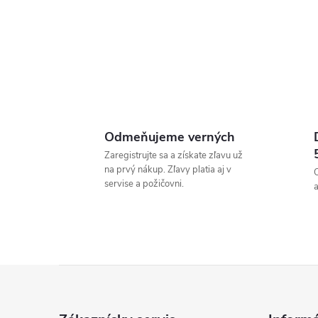
Odmeňujeme verných
Zaregistrujte sa a získate zľavu už
na prvý nákup. Zľavy platia aj v
servise a požičovni.
a
Z
á