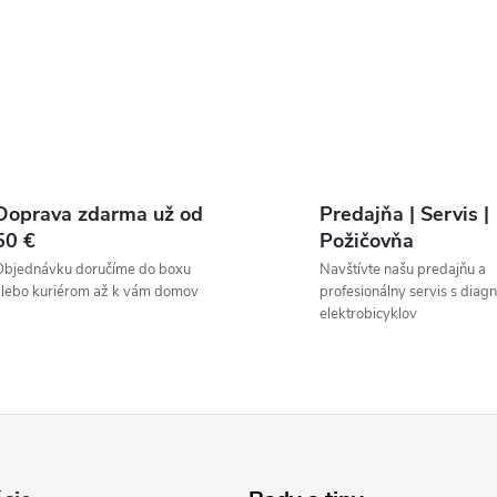
Doprava zdarma už od
Predajňa | Servis |
50 €
Požičovňa
Objednávku doručíme do boxu
Navštívte našu predajňu a
lebo kuriérom až k vám domov
profesionálny servis s diag
elektrobicyklov