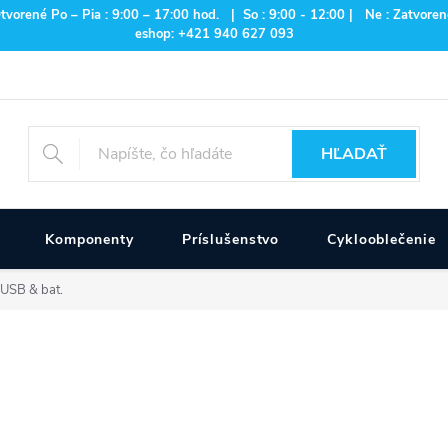
rené Po – Pia : 9:00 – 17:00 hod. | So : 9:00 - 12:00 | Ne : Zatvorené
eshop: +421 940 627 093
HĽADAŤ
Komponenty
Príslušenstvo
Cyklooblečenie
 USB & bat.