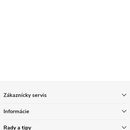
Z
Zákaznícky servis
á
Informácie
p
Rady a tipy