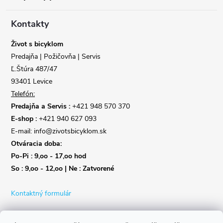
ä
t
Kontakty
i
Život s bicyklom
Predajňa | Požičovňa | Servis
e
Ľ.Štúra 487/47
93401 Levice
Telefón:
Predajňa a Servis :
+421 948 570 370
E-shop :
+421 940 627 093
E-mail: info@zivotsbicyklom.sk
Otváracia doba:
Po-Pi : 9,oo - 17,oo hod
So : 9,oo - 12,oo | Ne : Zatvorené
Kontaktný formulár