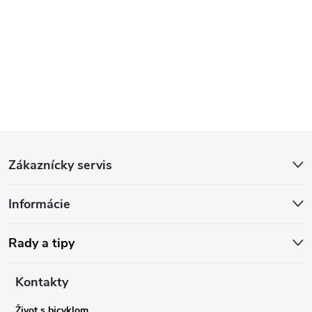
Z
Zákaznícky servis
á
Informácie
p
ä
Rady a tipy
t
Kontakty
Život s bicyklom