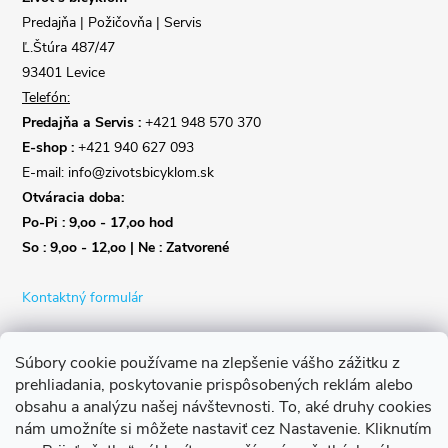
i
Predajňa | Požičovňa | Servis
e
Ľ.Štúra 487/47
93401 Levice
Telefón:
Predajňa a Servis :
+421 948 570 370
E-shop :
+421 940 627 093
E-mail: info@zivotsbicyklom.sk
Otváracia doba:
Po-Pi : 9,oo - 17,oo hod
So : 9,oo - 12,oo | Ne : Zatvorené
Kontaktný formulár
Súbory cookie používame na zlepšenie vášho zážitku z
prehliadania, poskytovanie prispôsobených reklám alebo
obsahu a analýzu našej návštevnosti.
To, aké druhy cookies
nám umožníte si môžete nastaviť cez Nastavenie.
Kliknutím