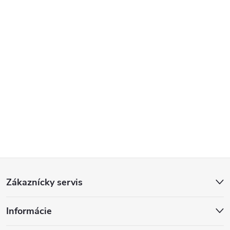
Z
Zákaznícky servis
á
Informácie
p