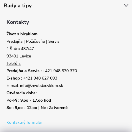
ä
Rady a tipy
t
Kontakty
i
Život s bicyklom
Predajňa | Požičovňa | Servis
e
Ľ.Štúra 487/47
93401 Levice
Telefón:
Predajňa a Servis :
+421 948 570 370
E-shop :
+421 940 627 093
E-mail: info@zivotsbicyklom.sk
Otváracia doba:
Po-Pi : 9,oo - 17,oo hod
So : 9,oo - 12,oo | Ne : Zatvorené
Kontaktný formulár