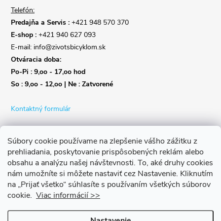
Telefón:
Predajňa a Servis :
+421 948 570 370
E-shop :
+421 940 627 093
E-mail: info@zivotsbicyklom.sk
Otváracia doba:
Po-Pi : 9,oo - 17,oo hod
So : 9,oo - 12,oo | Ne : Zatvorené
Kontaktný formulár
Súbory cookie používame na zlepšenie vášho zážitku z
prehliadania, poskytovanie prispôsobených reklám alebo
obsahu a analýzu našej návštevnosti.
To, aké druhy cookies
nám umožníte si môžete nastaviť cez Nastavenie.
Kliknutím
na „Prijať všetko“ súhlasíte s používaním všetkých súborov
cookie.
Viac informácií >>
Nastavenie