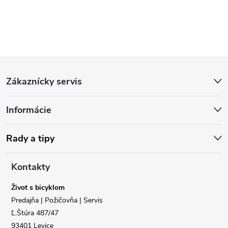
Z
Zákaznícky servis
á
Informácie
p
ä
Rady a tipy
t
Kontakty
i
Život s bicyklom
Predajňa | Požičovňa | Servis
e
Ľ.Štúra 487/47
93401 Levice