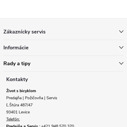
Z
Zákaznícky servis
á
Informácie
p
ä
Rady a tipy
t
Kontakty
i
Život s bicyklom
Predajňa | Požičovňa | Servis
e
Ľ.Štúra 487/47
93401 Levice
Telefón:
Predajňa a Servis :
+421 948 570 370