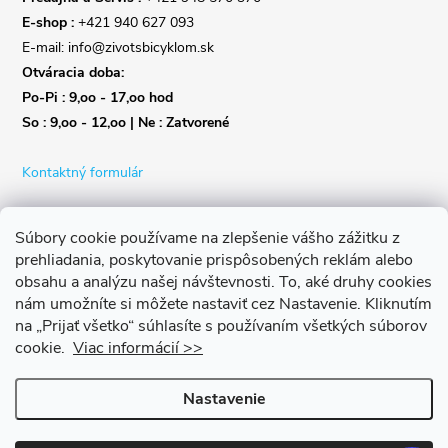
E-shop :
+421 940 627 093
E-mail: info@zivotsbicyklom.sk
Otváracia doba:
Po-Pi : 9,oo - 17,oo hod
So : 9,oo - 12,oo | Ne : Zatvorené
Kontaktný formulár
Súbory cookie používame na zlepšenie vášho zážitku z
prehliadania, poskytovanie prispôsobených reklám alebo
obsahu a analýzu našej návštevnosti.
To, aké druhy cookies
nám umožníte si môžete nastaviť cez Nastavenie.
Kliknutím
na „Prijať všetko“ súhlasíte s používaním všetkých súborov
cookie.
Viac informácií >>
Nastavenie
Copyright 2026
Život s bicyklom
. Všetky práva vyhradené.
Upraviť
nastavenie cookies