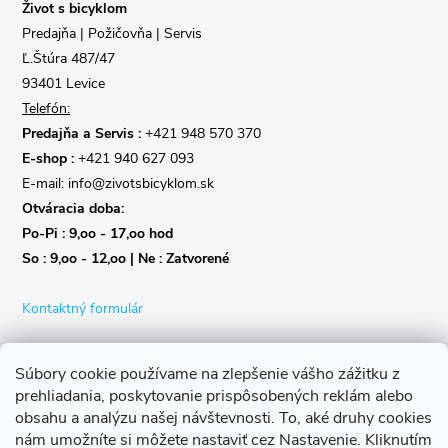
i
Život s bicyklom
Predajňa | Požičovňa | Servis
e
Ľ.Štúra 487/47
93401 Levice
Telefón:
Predajňa a Servis :
+421 948 570 370
E-shop :
+421 940 627 093
E-mail: info@zivotsbicyklom.sk
Otváracia doba:
Po-Pi : 9,oo - 17,oo hod
So : 9,oo - 12,oo | Ne : Zatvorené
Kontaktný formulár
Súbory cookie používame na zlepšenie vášho zážitku z
prehliadania, poskytovanie prispôsobených reklám alebo
obsahu a analýzu našej návštevnosti.
To, aké druhy cookies
nám umožníte si môžete nastaviť cez Nastavenie.
Kliknutím