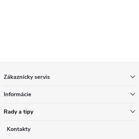
Z
Zákaznícky servis
á
Informácie
p
ä
Rady a tipy
t
Kontakty