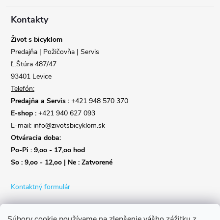
t
Kontakty
i
Život s bicyklom
Predajňa | Požičovňa | Servis
e
Ľ.Štúra 487/47
93401 Levice
Telefón:
Predajňa a Servis :
+421 948 570 370
E-shop :
+421 940 627 093
E-mail: info@zivotsbicyklom.sk
Otváracia doba:
Po-Pi : 9,oo - 17,oo hod
So : 9,oo - 12,oo | Ne : Zatvorené
Kontaktný formulár
Súbory cookie používame na zlepšenie vášho zážitku z