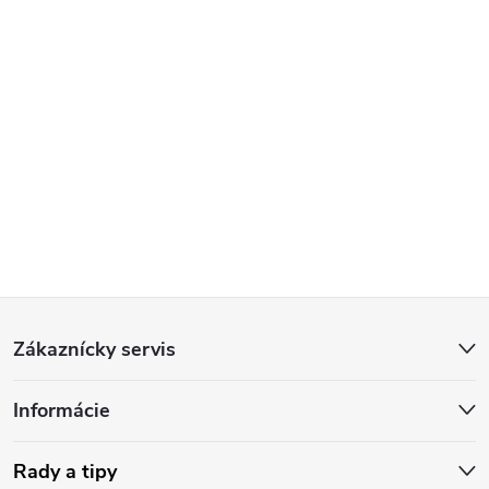
Reklamácie
Doprava
Poslať
Z
Zákaznícky servis
á
Informácie
p
ä
Rady a tipy